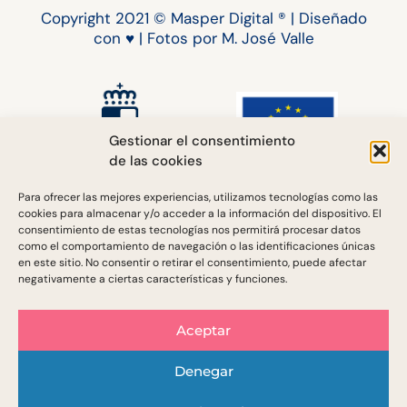
Copyright 2021 © Masper Digital ® | Diseñado
con ♥ | Fotos por M. José Valle
Gestionar el consentimiento
de las cookies
Para ofrecer las mejores experiencias, utilizamos tecnologías como las
Masper Comunicación Digital ® cuenta con la financiación
cookies para almacenar y/o acceder a la información del dispositivo. El
de:
consentimiento de estas tecnologías nos permitirá procesar datos
– El Programa de Retorno del Talento de Castilla-La
como el comportamiento de navegación o las identificaciones únicas
Mancha (2020): Línea 2. Subvenciones para el inicio de la
en este sitio. No consentir o retirar el consentimiento, puede afectar
actividad emprendedora, otorgadas por la Consejería de
negativamente a ciertas características y funciones.
Economía, Empresas y Empleo de la JCCM.
– Las Ayudas para el inicio y mantenimiento de la actividad
Aceptar
de las personas trabajadoras autónomas y del familiar
colaborador afectadas por el Covid-19 (2021), otorgadas
Denegar
por la Consejería de Economía, Empresas y Empleo de la
1
JCCM, en colaboración con el FSE y la U.E.