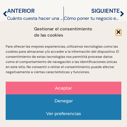
ANTERIOR
SIGUIENTE
Cuánto cuesta hacer una página web en 2024
Cómo poner tu negocio en Google Maps ahora mismo
Gestionar el consentimiento
de las cookies
Para ofrecer las mejores experiencias, utilizamos tecnologías como las
cookies para almacenar y/o acceder a la información del dispositivo. El
Sigue nuestras aventuras en La
consentimiento de estas tecnologías nos permitirá procesar datos
como el comportamiento de navegación o las identificaciones únicas
Mancha
en este sitio. No consentir o retirar el consentimiento, puede afectar
negativamente a ciertas características y funciones.
Te las contamos en nuestra newsletter «Cartas
desde el pueblo»
Aceptar
Denegar
1
Ver preferencias